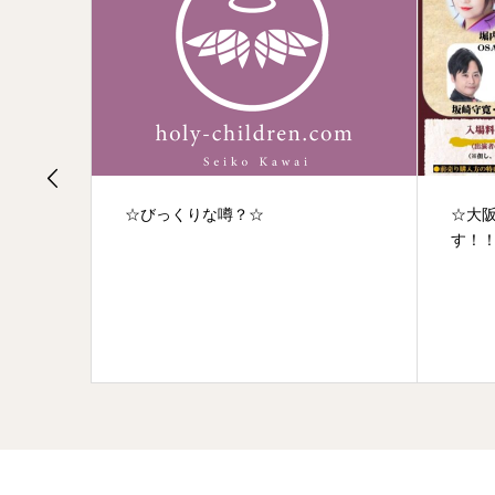
☆びっくりな噂？☆
☆大阪
す！