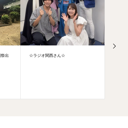
園祭出
☆ラジオ関西さん☆
☆関西