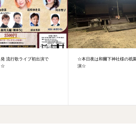
発 流行歌ライブ初出演で
☆本日夜は和爾下神社様の祇
！☆
演☆