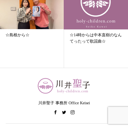
☆島根から☆
☆14時からは中本直樹のなん
てったって歌謡曲☆
川井聖子 事務所 Office Keisei