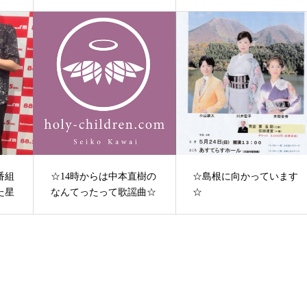
番組
☆14時からは中本直樹の
☆島根に向かっています
た星
なんてったって歌謡曲☆
☆