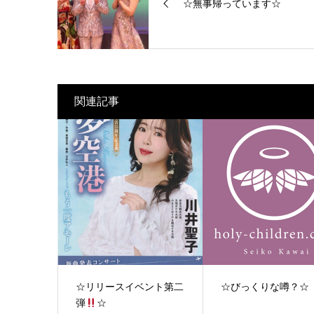
☆無事帰っています☆
関連記事
☆リリースイベント第二
☆びっくりな噂？☆
弾
☆