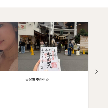
☆関東滞在中☆
☆黒木
なりま