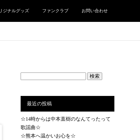
リジナルグッズ
ファンクラブ
お問い合わせ
検
索:
最近の投稿
☆14時からは中本直樹のなんてったって
歌謡曲☆
☆熊本へ温かいお心を☆