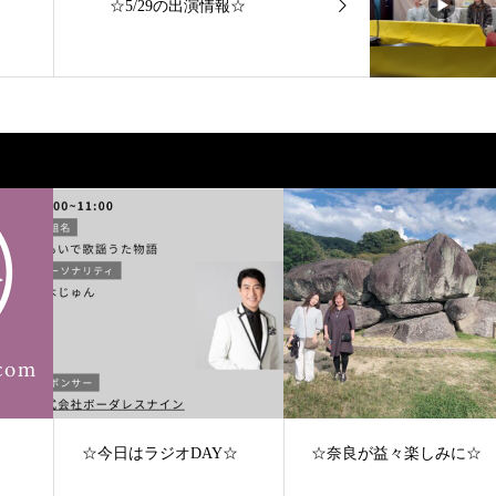
☆5/29の出演情報☆
☆今日はラジオDAY☆
☆奈良が益々楽しみに☆