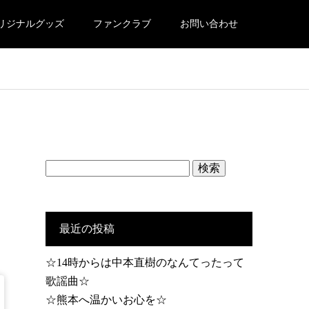
リジナルグッズ
ファンクラブ
お問い合わせ
検
索:
最近の投稿
☆14時からは中本直樹のなんてったって
歌謡曲☆
☆熊本へ温かいお心を☆