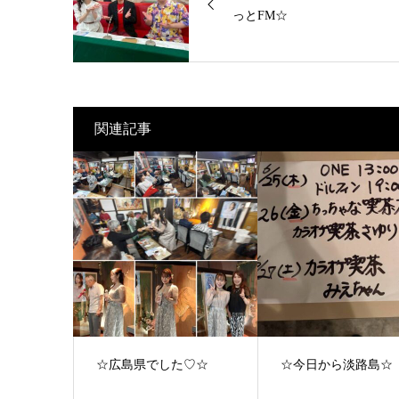
っとFM☆
関連記事
☆広島県でした♡☆
☆今日から淡路島☆