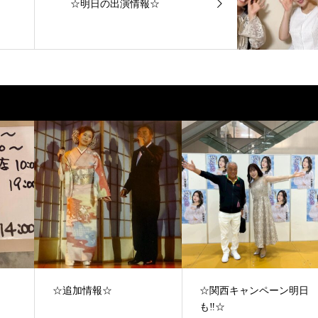
☆明日の出演情報☆
☆追加情報☆
☆関西キャンペーン明日
も‼︎☆