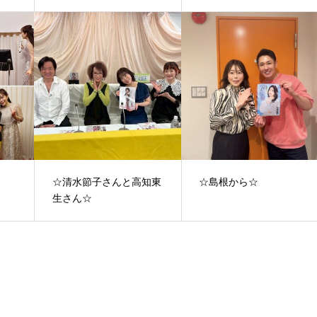
☆清水節子さんと高知東
☆島根から☆
生さん☆