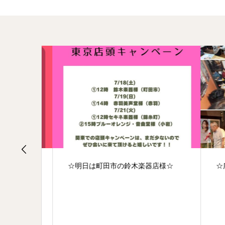
☆
☆明日は町田市の鈴木楽器店様☆
☆広