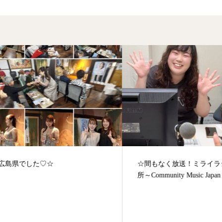
島県でした♡☆
☆間もなく放送！ミライラジ
所～Community Music Japan～..