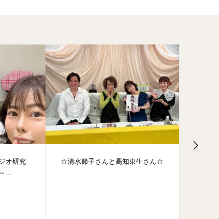
オ研究
☆清水節子さんと高知東生さん☆
☆リア
.