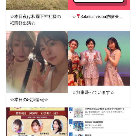
☆本日夜は和爾下神社様の
☆
Rakuten vision放映決...
祇園祭出演☆
☆無事帰っています☆
☆本日の出演情報☆