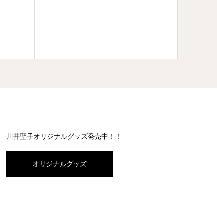
☆今日
FM☆
川井聖子オリジナルグッズ発売中！！
オリジナルグッズ