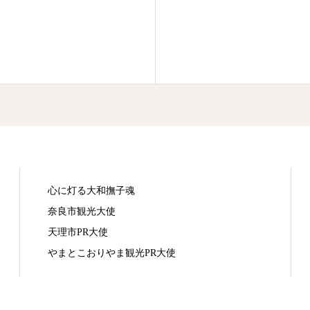
心に灯る大和撫子魂
奈良市観光大使
天理市PR大使
やまとこおりやま観光PR大使