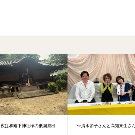
日夜は和爾下神社様の祇園祭出
☆清水節子さんと高知東生さ