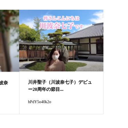
川井聖子（川波奈七子）デビュ
川波奈
ー20周年の節目...
hPdY5o40k2o