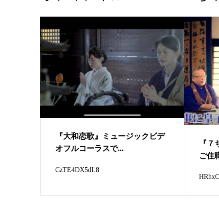
『大和恋歌』ミュージックビデ
『７ち
オフルコーラスで...
ご住職
CzTE4DX5dL8
HRhx