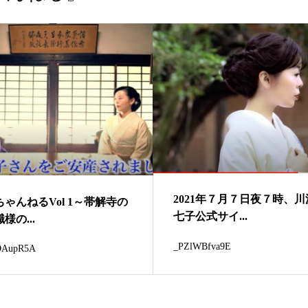
2021年７月７日夜７時、
ゃんねるVol 1～帯解寺の
七子公式サイ...
様の...
_PZlWBfva9E
OAupR5A