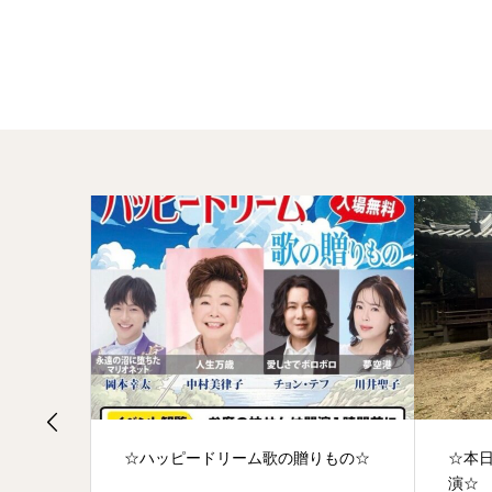
☆ハッピードリーム歌の贈りもの☆
☆本
演☆